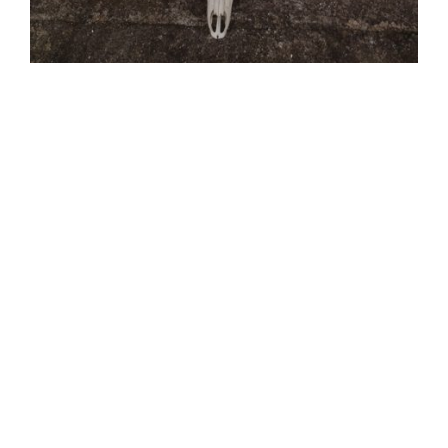
Skræddersyede oplevelser
Vi rådgiver dig til det rigtige valg ud fra dine ønsker
og dine erfaringer – og udfordrer dig gerne til at
tænke nyt.