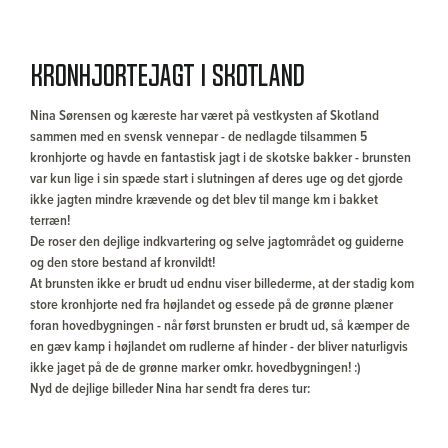
Kronhjortejagt i Skotland
Nina Sørensen og kæreste har været på vestkysten af Skotland
sammen med en svensk vennepar - de nedlagde tilsammen 5
kronhjorte og havde en fantastisk jagt i de skotske bakker - brunsten
var kun lige i sin spæde start i slutningen af deres uge og det gjorde
ikke jagten mindre krævende og det blev til mange km i bakket
terræn!
De roser den dejlige indkvartering og selve jagtområdet og guiderne
og den store bestand af kronvildt!
At brunsten ikke er brudt ud endnu viser billederme, at der stadig kom
store kronhjorte ned fra højlandet og essede på de grønne plæner
foran hovedbygningen - når først brunsten er brudt ud, så kæmper de
en gæv kamp i højlandet om rudlerne af hinder - der bliver naturligvis
ikke jaget på de de grønne marker omkr. hovedbygningen! :)
Nyd de dejlige billeder Nina har sendt fra deres tur: