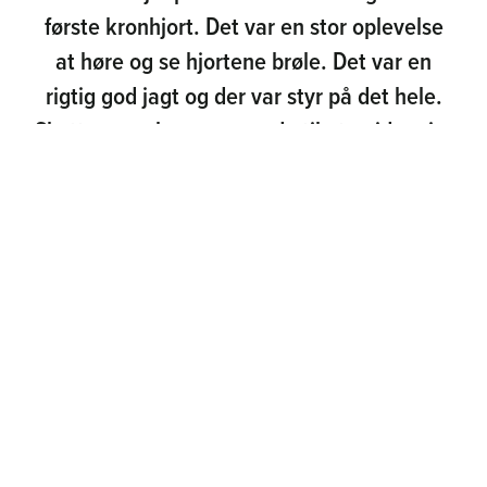
første kronhjort. Det var en stor oplevelse
at høre og se hjortene brøle. Det var en
rigtig god jagt og der var styr på det hele.
Skytten og eleven var gode til at guide mig.
Kasper
Skræddersyede oplevelser
Vi rådgiver dig til det rigtige valg ud fra dine ønsker