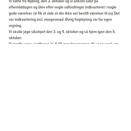
Vi kørte fra Nyborg, den 2. oktober og vi ankom sidst på
eftermiddagen og blev efter nogle udfordringer indkvarteret i nogle
gode værelser. (vi fik at vide at der ikke var bestilt værelser til os) Det
var indkvartering incl. morgenmad. Øvrig forplejning var for egen
regning.
Vi skulle jage sikahjort den 3. og 4. oktober og så hjem igen den 5.
oktober.
Vi mødte vores jagtførere kl. 6:30 mandag morgen, fik vi en snak om,
hvordan jagten skulle forløbe og hvad størrelse hjort vi ville skyde.
Jagten var særdeles velorganiseret og alle jagtlige forventninger blev
indfriet.
Vi startede pürschen ved 7 tiden og der gik ikke lang tid før jeg hørte
de første hjorte ”fløjte”. Jeg så flere hjorte af varierende størrelse og
lidt før kl. 8 fik vi øje på en flot hjort. Vi sneg os langsomt tættere på.
Hjorten så os og begyndte at gå. Vi fulgte efter i god vind.
Vi kom ind på skudafstand og i dækning af et stort træ studerede
jagtføreren hjorten længe og til sidst gav han tilladelse til at skyde.
Jeg kom i position og fik skudt kl. 8:07 Afstanden var 110 meter. Jeg
ramte præcist midt på bladet på højre skulder. Den tegnede perfekt for
kuglen, sprang op i luften og løb. Den forendte efter 30-40 meter. Da
den stod temmelig skråt for, gik kuglen ud ca. midt på dyret på modsat
side.