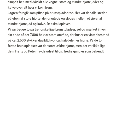
simpelt hen med dåvildt alle vegne, store og mindre hjorte, dåer og
kalve over alt hvor vi kom frem.
Jagten foregik som pürsh på brunstpladserne. Her var der alle steder
et leben af store hjorte, der gryntede og sloges mellem et virvar af
mindre hjorte, då og kalve. Det skal opleves.
Vi var begge to på tre forskellige brunstpladser, vel og mærket i hver
sin ende af det 7.800 hektar store område, der huser en vinter bestand
på ca. 2.500 stykker dåvildt, hvor ca. halvdelen er hjorte. På de to
første brunstpladser var der store ældre hjorte, men det var ikke lige
dem Franz og Peter havde udset til os. Tredje gang er som bekendt
lykkens gang, næsten synkront bliver vi præsenteret for den hjort, vi
skulle skyde og hvilke hjorte.
Begge hjorte faldt for vel placeret skud og der blev stille på
brundspladsen. Man kunne næsten fornemme respekten for, at
skovens Konge var faldet.
Mens jeg ventede på at gå frem til hjorten, viste Peter mig flere fotos,
han havde taget af den hjort, jeg lige havde skudt, fotos taget bare 3
dage før hjortens endeligt.
Der blev lavet en flot parade, hvor der var tid til at drøfte morgens
bedrifter og efterfølgende få en god kold ungarsk hjortebajer.
Hjortene blev vejet til 3,7 og 4,2 kg. De var begge 10 år og helt klart i