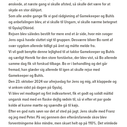
ønskede, at næste gang vi skulle afsted, så skulle det være for at
skyde en stor dåhjort.
Som alle andre gange fik vi god rådgivning af Gamekeeper og Buhls
og anbefalingen blev, at vi skulle til Ungarn, vi skulle nærme betegnet
til Gyulaj/Obiród.
Rejsen blev således bestilt for mere end et år side, hvor min svoger
Jens også havde sluttet sigt til gruppen. Desværre bliver Bo ramt af
svær sygdom allerede tidligt på året og måtte melde fra.
Vi vil godt benytte denne lejlighed til at takke Gamekeeper og Buhls
og særligt Henrik for den store forståelse, der blev vist, så Bo allerede
samme dag fik sit forskud tilbage. Bo er i behandling og det går
fremad, han glæder sig allerede til igen at skulle rejse med
Gamekeeper og Buhls.
Den 23. oktober 2024 var afrejsedag for Jens og mig, alt klappede og
vi ankom sidst på dagen på Gyulaj.
Vi blev vel modtaget og fint indkvarteret, fik et godt og solidt måltid
ungarsk mad med en flaske dejlig rødvin til, så vi efter et par gode
kolde øl kunne mætte og spændte gå til køjs.
Efter en god nats søvn var det af sted på jagt. Jens skulle med Franz
og jeg med Peter. På vej gennem den efterårsfarvede skov blev
forventningerne ikke mindre, men skuet helt op på 110%. Det vrimlede