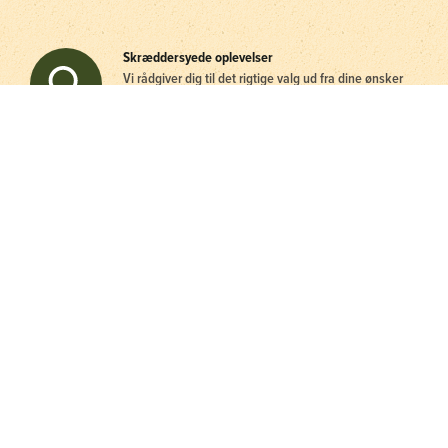
Skræddersyede oplevelser
Vi rådgiver dig til det rigtige valg ud fra dine ønsker
og dine erfaringer – og udfordrer dig gerne til at
tænke nyt.
Revirer af højeste kvalitet
Vi bruger kun revirer, som vi selv har afprøvet og
godkendt – og samarbejder kun med partnere og
guider, som vi har mødt og kan stå inde for.
Sikker rejse med garanti
Gamekeeper & Buhls Jagtrejser er medlem af
Rejsegarantifonden – og vi har højeste
kreditværdighed. Derfor kan du helt trygt rejse med
os.
Personlig kontakt 24/7
For os er jagtglæde at give vores rejsende den bedst