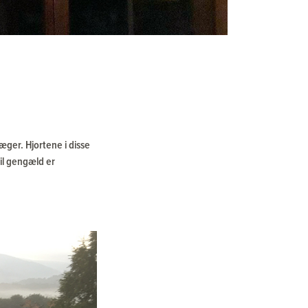
æger. Hjortene i disse
il gengæld er