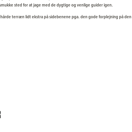
 smukke sted for at jage med de dygtige og venlige guider igen.
t hårde terræn lidt ekstra på sidebenene pga. den gode forplejning på den l
r