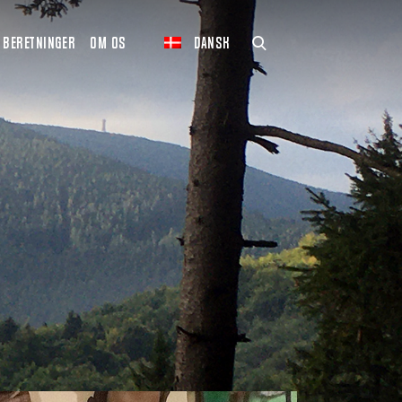
BERETNINGER
OM OS
DANSK