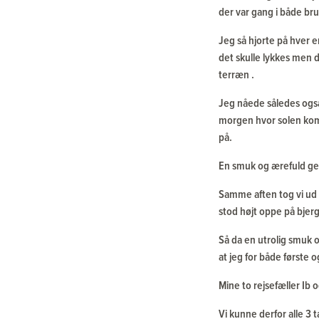
der var gang i både bru
Jeg så hjorte på hver e
det skulle lykkes men de
terræn .
Jeg nåede således også 
morgen hvor solen kom
på.
En smuk og ærefuld ges
Samme aften tog vi ud 
stod højt oppe på bjerg
Så da en utrolig smuk
at jeg for både første
Mine to rejsefæller Ib 
Vi kunne derfor alle 3