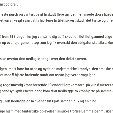
nst og brøl .
neste purch og var tæt på at få skudt flere gange, men nåede dog alligeve
t var virkeligt svært at få hjortene fri til et sikkert skud i det tætte og 
frem til 3.dagen før jeg var så heldig at få skudt en flot flot gammel ulig
 op over bjergene netop som jeg fik overrakt den obligatoriske afbrækk
tus overfor den nedlagte konge over den del af skoven.
igen, mest bare for at se og nyde de majestætiske krondyr i den smukke na
et med 5 hjorte brølende rundt om os var jagtiveren vagt igen .
 og regelmæssig kronebærende 10 ender Hjort kom forbi på kun 8 meters 
 og sandsynligvis eneste gang kom til at nedlægge to kronhjorte på samme
og Chris nedlagde også hver en fin Hjort samt en buk og en hind.
 tage hjem med fantastiske oplevelser, smukke trofæer, ømme benmuskler