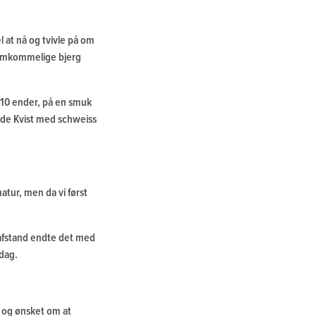
l at nå og tvivle på om
ufremkommelige bjerg
e 10 ender, på en smuk
ede Kvist med schweiss
tur, men da vi først
afstand endte det med
 dag.
 og ønsket om at