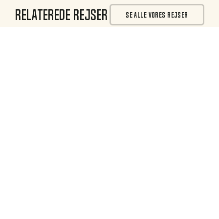
Relaterede rejser
SE ALLE VORES REJSER
DKK 0
pr. person