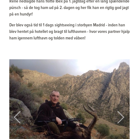
René nedlagde hans flotte Ibex på 1. jagtdag efter en lang spændende
pürsch - så de tog ham ud på 2. dagen og her fik han en rigtig god jagt
på en hundyr!
Der blev også tid til 1 dags sightseeing i storbyen Madrid - inden han
blev hentet på hotellet og bragt til lufthavnen - hvor vores partner hjalp
ham igennem lufthavn og tolden med våben!
Previous
Next