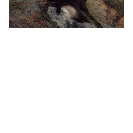
Skræddersyede oplevelser
Vi rådgiver dig til det rigtige valg ud fra dine ønsker
og dine erfaringer – og udfordrer dig gerne til at