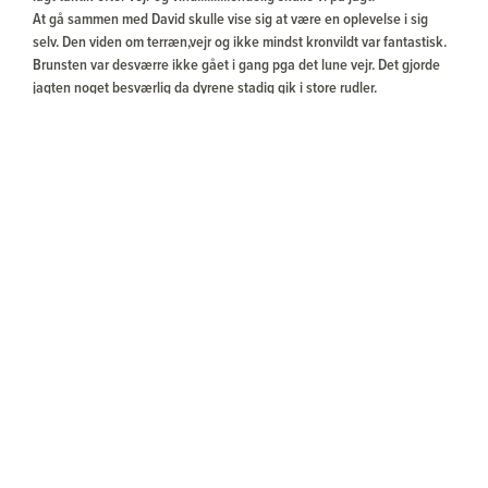
At gå sammen med David skulle vise sig at være en oplevelse i sig
selv. Den viden om terræn,vejr og ikke mindst kronvildt var fantastisk.
Brunsten var desværre ikke gået i gang pga det lune vejr. Det gjorde
jagten noget besværlig da dyrene stadig gik i store rudler.
Efter 5 hårde dage og 2 skud forbi fra os begge lykkedes det os at få 3
fine hjorte med hjem.
Der skal lyde en stor tak til Peter, David og Gamekeeper for at gøre
turen til en oplevelse vi aldrig glemmer.
Vi håber en dag igen at opleve jagten og hyggen sammen gutterne i
Alness.
Skræddersyede oplevelser
Vi rådgiver dig til det rigtige valg ud fra dine ønsker
og dine erfaringer – og udfordrer dig gerne til at
tænke nyt.