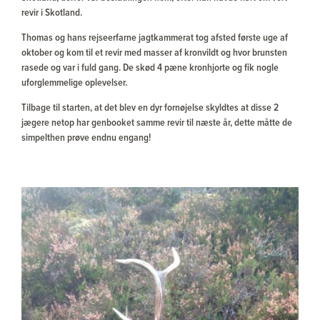
revir i Skotland.
Thomas og hans rejseerfarne jagtkammerat tog afsted første uge af
oktober og kom til et revir med masser af kronvildt og hvor brunsten
rasede og var i fuld gang. De skød 4 pæne kronhjorte og fik nogle
uforglemmelige oplevelser.
Tilbage til starten, at det blev en dyr fornøjelse skyldtes at disse 2
jægere netop har genbooket samme revir til næste år, dette måtte de
simpelthen prøve endnu engang!