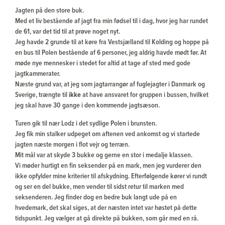
Jagten på den store buk.
Med et liv bestående af jagt fra min fødsel til i dag, hvor jeg har rundet
de 61, var det tid til at prøve noget nyt.
Jeg havde 2 grunde til at køre fra Vestsjælland til Kolding og hoppe på
en bus til Polen bestående af 6 personer, jeg aldrig havde mødt før. At
møde nye mennesker i stedet for altid at tage af sted med gode
jagtkammerater.
Næste grund var, at jeg som jagtarrangør af fuglejagter i Danmark og
Sverige, trængte til
ikke
at have ansvaret for gruppen i bussen, hvilket
jeg skal have 30 gange i den kommende jagtsæson.
Turen gik til nær Lodz i det sydlige Polen i brunsten.
Jeg fik min stalker udpeget om aftenen ved ankomst og vi startede
jagten næste morgen i flot vejr og terræn.
Mit mål var at skyde 3 bukke og gerne en stor i medalje klassen.
Vi møder hurtigt en fin seksender på en mark, men jeg vurderer den
ikke opfylder mine kriterier til afskydning. Efterfølgende kører vi rundt
og ser en del bukke, men vender til sidst retur til marken med
seksenderen. Jeg finder dog en bedre buk langt ude på en
hvedemark, det skal siges, at der næsten intet var høstet på dette
tidspunkt. Jeg vælger at gå direkte på bukken, som går med en rå.