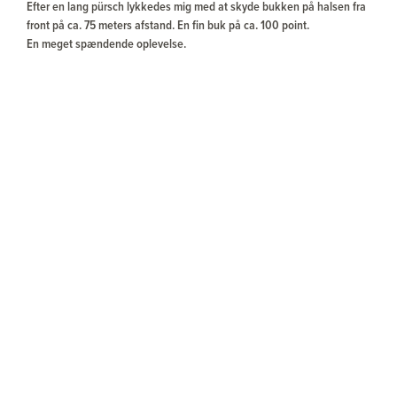
Efter en lang pürsch lykkedes mig med at skyde bukken på halsen fra
front på ca. 75 meters afstand. En fin buk på ca. 100 point.
En meget spændende oplevelse.
Om aftenen havde jeg flere potentielle medalje bukke for, men
vurderede dem til ikke at være store nok. Min stalker vælger at køre til
en mark, hvor han siger, der går en medalje buk. Vi parkerer bilen og
skal igennem en række birketræer og lidt vand, så står vi på marken.
Vi ser med det samme en rå stå ca. 100 meter fra os og ved siden af
hende ligger en buk. Hurtigt kikkerten op og ja den er sgu bare i orden
den buk.
Wiperen sættes op og jeg sigter på bukken liggende, men vil ikke
skyde, før han rejser sig. Det pives med kaldet og bukken rejser sig
og……. vender røven til …..
Herefter stikker han snuden i røven på råen og løber efter hende uden
at stoppe….. Øv eller var det nu det, for det havde været for nemt at
skyde denne buk så hurtigt.
Vi bevæger os rundt om marken for at møde bukken et andet sted. Vi
ender ved et hegn, hvor jeg møder en anden buk også i medalje
klassen, som jeg bliver anvist til at skyde.
Men den anden var større, så jeg takker nej og siger vores fokus skal
være at finde denne igen.