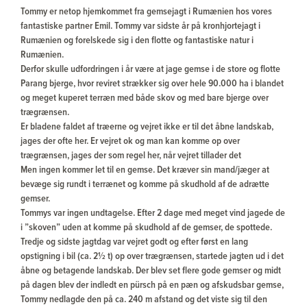
Tommy er netop hjemkommet fra gemsejagt i Rumænien hos vores
fantastiske partner Emil. Tommy var sidste år på kronhjortejagt i
Rumænien og forelskede sig i den flotte og fantastiske natur i
Rumænien.
Derfor skulle udfordringen i år være at jage gemse i de store og flotte
Parang bjerge, hvor reviret strækker sig over hele 90.000 ha i blandet
og meget kuperet terræn med både skov og med bare bjerge over
trægrænsen.
Er bladene faldet af træerne og vejret ikke er til det åbne landskab,
jages der ofte her. Er vejret ok og man kan komme op over
trægrænsen, jages der som regel her, når vejret tillader det
Men ingen kommer let til en gemse. Det kræver sin mand/jæger at
bevæge sig rundt i terrænet og komme på skudhold af de adrætte
gemser.
Tommys var ingen undtagelse. Efter 2 dage med meget vind jagede de
i ”skoven” uden at komme på skudhold af de gemser, de spottede.
Tredje og sidste jagtdag var vejret godt og efter først en lang
opstigning i bil (ca. 2½ t) op over trægrænsen, startede jagten ud i det
åbne og betagende landskab. Der blev set flere gode gemser og midt
på dagen blev der indledt en pürsch på en pæn og afskudsbar gemse,
Tommy nedlagde den på ca. 240 m afstand og det viste sig til den