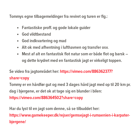
Tommys egne tilbagemeldinger fra reviret og turen er flg.:
Fantastiske proff. og gode lokale guider
God vildtbestand
God indkvartering og mad
Alt ok med afhentning i lufthavnen og transfer osv.
Mest af alt en fantastisk flot natur som er både flot og barsk –
og dette krydret med en fantastisk jagt er virkeligt toppen.
Se video fra jagtområdet her:
https://vimeo.com/886362377?
share=copy
Tommy er en hårdfør gut og med 3 dages hård jagt med op til 20 km pr.
dag i bjergene, er det ok at tage sig en blunder i bilen:
https://vimeo.com/886364502?share=copy
Har du lyst til en jagt som denne, så se tilbuddet her:
https://www.gamekeeper.dk/rejser/gemsejagt-i-rumaenien-i-karpater-
bjergene/