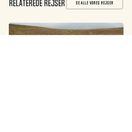
Relaterede rejser
SE ALLE VORES REJSER
Skotland
Privat: Højlandsjagt på kronhinder og
kalve – Alness i Skotland 2025