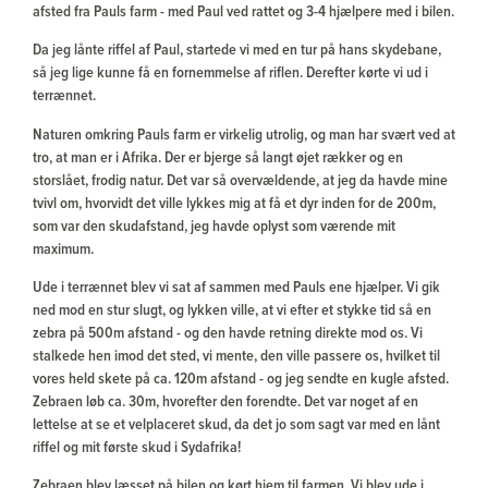
afsted fra Pauls farm - med Paul ved rattet og 3-4 hjælpere med i bilen.
Da jeg lånte riffel af Paul, startede vi med en tur på hans skydebane,
så jeg lige kunne få en fornemmelse af riflen. Derefter kørte vi ud i
terrænnet.
Naturen omkring Pauls farm er virkelig utrolig, og man har svært ved at
tro, at man er i Afrika. Der er bjerge så langt øjet rækker og en
storslået, frodig natur. Det var så overvældende, at jeg da havde mine
tvivl om, hvorvidt det ville lykkes mig at få et dyr inden for de 200m,
som var den skudafstand, jeg havde oplyst som værende mit
maximum.
Ude i terrænnet blev vi sat af sammen med Pauls ene hjælper. Vi gik
ned mod en stur slugt, og lykken ville, at vi efter et stykke tid så en
zebra på 500m afstand - og den havde retning direkte mod os. Vi
stalkede hen imod det sted, vi mente, den ville passere os, hvilket til
vores held skete på ca. 120m afstand - og jeg sendte en kugle afsted.
Zebraen løb ca. 30m, hvorefter den forendte. Det var noget af en
lettelse at se et velplaceret skud, da det jo som sagt var med en lånt
riffel og mit første skud i Sydafrika!
Zebraen blev læsset på bilen og kørt hjem til farmen. Vi blev ude i