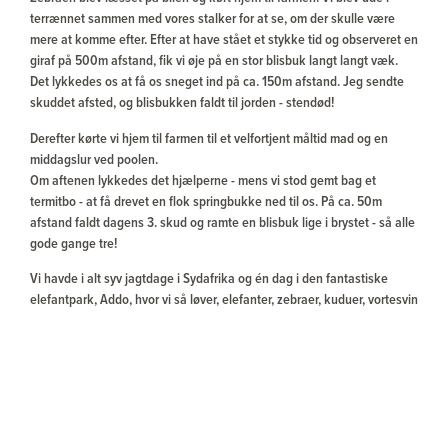
terrænnet sammen med vores stalker for at se, om der skulle være
mere at komme efter. Efter at have stået et stykke tid og observeret en
giraf på 500m afstand, fik vi øje på en stor blisbuk langt langt væk.
Det lykkedes os at få os sneget ind på ca. 150m afstand. Jeg sendte
skuddet afsted, og blisbukken faldt til jorden - stendød!
Derefter kørte vi hjem til farmen til et velfortjent måltid mad og en
middagslur ved poolen.
Om aftenen lykkedes det hjælperne - mens vi stod gemt bag et
termitbo - at få drevet en flok springbukke ned til os. På ca. 50m
afstand faldt dagens 3. skud og ramte en blisbuk lige i brystet - så alle
gode gange tre!
Vi havde i alt syv jagtdage i Sydafrika og én dag i den fantastiske
elefantpark, Addo, hvor vi så løver, elefanter, zebraer, kuduer, vortesvin
og et væld af andre dyr. Parken er bestemt et besøg værd, og den lå
på vejen til Kududu Lodge, hvor Paul havde arrangeret to
overnatninger. Her skulle vi jage impalaer og bushbukke. Det var et
helt fantastisk sted, og vi fik ram på fem impalaer ialt, da lodgen skulle
bruge kød fra fire hundyr, så det var jo bare vores held. Jeg fik skudt
en rigtig flot hjort med et imponerende gevir. Bushbukken fik vi trods
ihærdige forsøg ikke set, men så er der jo en god grund til at besøge