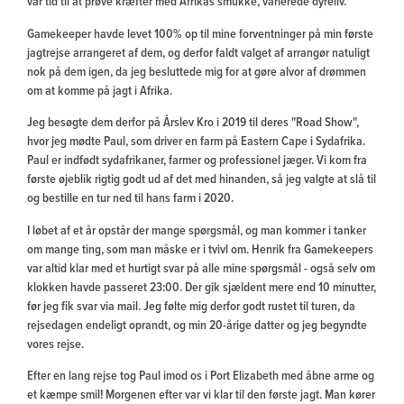
var tid til at prøve kræfter med Afrikas smukke, varierede dyreliv.
Gamekeeper havde levet 100% op til mine forventninger på min første
jagtrejse arrangeret af dem, og derfor faldt valget af arrangør natuligt
nok på dem igen, da jeg besluttede mig for at gøre alvor af drømmen
om at komme på jagt i Afrika.
Jeg besøgte dem derfor på Årslev Kro i 2019 til deres "Road Show",
hvor jeg mødte Paul, som driver en farm på Eastern Cape i Sydafrika.
Paul er indfødt sydafrikaner, farmer og professionel jæger. Vi kom fra
første øjeblik rigtig godt ud af det med hinanden, så jeg valgte at slå til
og bestille en tur ned til hans farm i 2020.
I løbet af et år opstår der mange spørgsmål, og man kommer i tanker
om mange ting, som man måske er i tvivl om. Henrik fra Gamekeepers
var altid klar med et hurtigt svar på alle mine spørgsmål - også selv om
klokken havde passeret 23:00. Der gik sjældent mere end 10 minutter,
før jeg fik svar via mail. Jeg følte mig derfor godt rustet til turen, da
rejsedagen endeligt oprandt, og min 20-årige datter og jeg begyndte
vores rejse.
Efter en lang rejse tog Paul imod os i Port Elizabeth med åbne arme og
et kæmpe smil! Morgenen efter var vi klar til den første jagt. Man kører