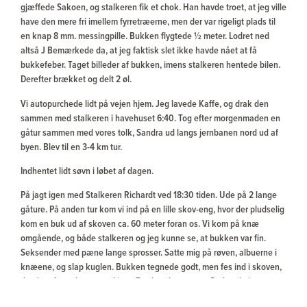
gjæffede Sakoen, og stalkeren fik et chok. Han havde troet, at jeg
ville have den mere fri imellem fyrretræerne, men der var rigeligt
plads til en knap 8 mm. messingpille. Bukken flygtede ½ meter.
Lodret ned altså J Bemærkede da, at jeg faktisk slet ikke havde
nået at få bukkefeber. Taget billeder af bukken, imens stalkeren
hentede bilen. Derefter brækket og delt 2 øl.
Vi autopurchede lidt på vejen hjem. Jeg lavede Kaffe, og drak den
sammen med stalkeren i havehuset 6:40. Tog efter morgenmaden
en gåtur sammen med vores tolk, Sandra ud langs jernbanen nord
ud af byen. Blev til en 3-4 km tur.
Indhentet lidt søvn i løbet af dagen.
På jagt igen med Stalkeren Richardt ved 18:30 tiden. Ude på 2
lange gåture. På anden tur kom vi ind på en lille skov-eng, hvor der
pludselig kom en buk ud af skoven ca. 60 meter foran os. Vi kom på
knæ omgående, og både stalkeren og jeg kunne se, at bukken var
fin. Seksender med pæne lange sprosser. Satte mig på røven,
albuerne i knæene, og slap kuglen. Bukken tegnede godt, men fes
ind i skoven, dog kun for at komme ud igen 5 sekunder senere. Da
havde jeg netop repeteret, og trak blot krydset op på halsen af
bukken, og slap endnu en kugle. Så blev den liggende. Da vi kom