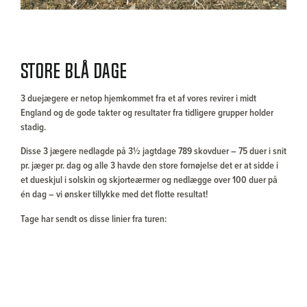
STORE BLÅ DAGE
3 duejægere er netop hjemkommet fra et af vores revirer i midt
England og de gode takter og resultater fra tidligere grupper holder
stadig.
Disse 3 jægere nedlagde på 3½ jagtdage 789 skovduer – 75 duer i snit
pr. jæger pr. dag og alle 3 havde den store fornøjelse det er at sidde i
et dueskjul i solskin og skjorteærmer og nedlægge over 100 duer på
én dag – vi ønsker tillykke med det flotte resultat!
Tage har sendt os disse linier fra turen: