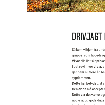
Drivjagt 
Så kom vi hjem fra endn
gruppe, som hovedsage
Vi var alle lidt skepti
I det revir hvor vi va
gennem nu flere år, beo
sygdommen.
Dette har betydet, at v
fremtiden må accepteret
Dette var desværre også
nogle rigtig gode dage 