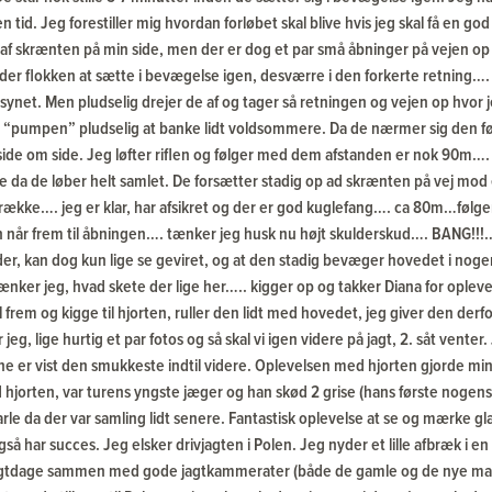
n tid. Jeg forestiller mig hvordan forløbet skal blive hvis jeg skal få en g
af skrænten på min side, men der er dog et par små åbninger på vejen o
nder flokken at sætte i bevægelse igen, desværre i den forkerte retning…. 
r synet. Men pludselig drejer de af og tager så retningen og vejen op hvor
e “pumpen” pludselig at banke lidt voldsommere. Da de nærmer sig den fø
 side om side. Jeg løfter riflen og følger med dem afstanden er nok 90m….
e da de løber helt samlet. De forsætter stadig op ad skrænten på vej mo
række…. jeg er klar, har afsikret og der er god kuglefang…. ca 80m…følger
når frem til åbningen…. tænker jeg husk nu højt skulderskud…. BANG!!!… 
der, kan dog kun lige se geviret, og at den stadig bevæger hovedet i nogen
 tænker jeg, hvad skete der lige her….. kigger op og takker Diana for opleve
 frem og kigge til hjorten, ruller den lidt med hovedet, jeg giver den derfo
 jeg, lige hurtig et par fotos og så skal vi igen videre på jagt, 2. såt venter
e er vist den smukkeste indtil videre. Oplevelsen med hjorten gjorde min 
 hjorten, var turens yngste jæger og han skød 2 grise (hans første nogensi
arle da der var samling lidt senere. Fantastisk oplevelse at se og mærke 
å har succes. Jeg elsker drivjagten i Polen. Jeg nyder et lille afbræk i en 
agtdage sammen med gode jagtkammerater (både de gamle og de nye ma