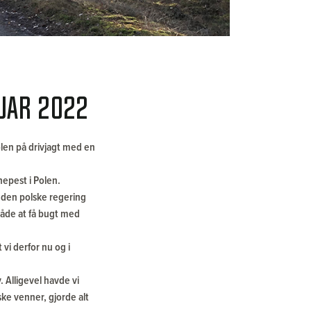
nuar 2022
olen på drivjagt med en
nepest i Polen.
r den polske regering
 måde at få bugt med
vi derfor nu og i
 Alligevel havde vi
ske venner, gjorde alt