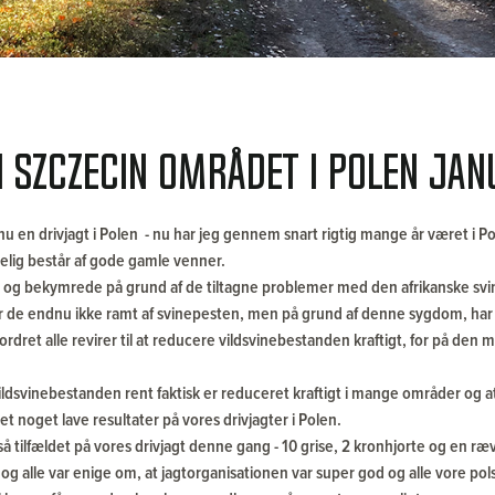
i Szczecin området i Polen ja
u en drivjagt i Polen - nu har jeg gennem snart rigtig mange år været i P
lig består af gode gamle venner.
ske og bekymrede på grund af de tiltagne problemer med den afrikanske svi
r, er de endnu ikke ramt af svinepesten, men på grund af denne sygdom, ha
rdret alle revirer til at reducere vildsvinebestanden kraftigt, for på den
ildsvinebestanden rent faktisk er reduceret kraftigt i mange områder og at 
 noget lave resultater på vores drivjagter i Polen.
 tilfældet på vores drivjagt denne gang - 10 grise, 2 kronhjorte og en ræv.
og alle var enige om, at jagtorganisationen var super god og alle vore pol