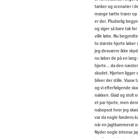
tanker og scenarier i de
mange tætte træer op 
er der. Pludselig begy
og siger så bare tak fo
ville løbe. Nu begyndt
to største hjorte løber
jeg desværre ikke skyd
nu løber de på en lang 
hjorte… da den næsten 
skudet. Hjorten ligger 
bliver der stille. Vauw
og vi efterfølgende skal
nakken. Glad og stolt er
et par hjorte, men denn
nabopost hvor jeg skød
var da nogle fandens k
når en jagtkammerat ogs
Nyder nogle intense j