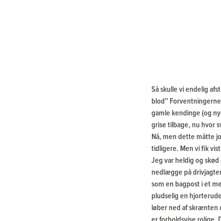
Så skulle vi endelig af
blod” Forventningerne 
gamle kendinge (og nye
grise tilbage, nu hvor 
Nå, men dette måtte jo 
tidligere. Men vi fik vi
Jeg var heldig og skød 
nedlægge på drivjagten
som en bagpost i et me
pludselig en hjorterud
løber ned af skrænten o
er forholdsvise rolige.