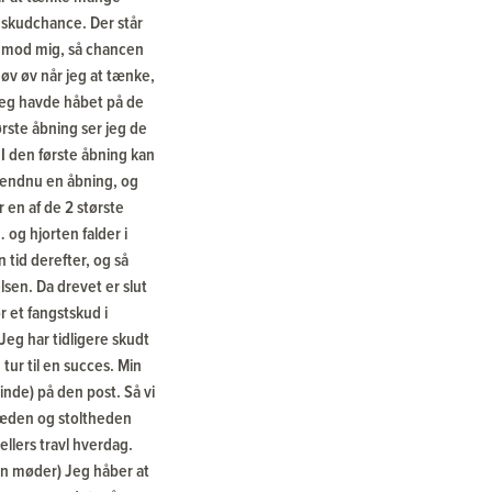
od skudchance. Der står
p mod mig, så chancen
øv øv når jeg at tænke,
 jeg havde håbet på de
rste åbning ser jeg de
 I den første åbning kan
d endnu en åbning, og
 en af de 2 største
og hjorten falder i
 tid derefter, og så
lsen. Da drevet er slut
r et fangstskud i
. Jeg har tidligere skudt
tur til en succes. Min
nde) på den post. Så vi
glæden og stoltheden
ellers travl hverdag.
n møder) Jeg håber at