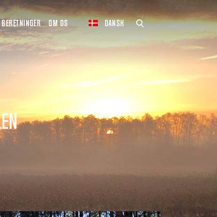
BERETNINGER
OM OS
DANSK
len