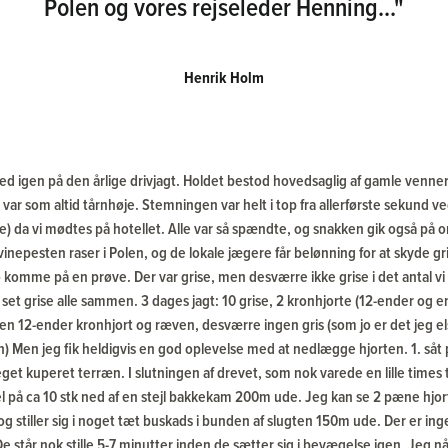
Polen og vores rejseleder Henning..."
Henrik Holm
sted igen på den årlige drivjagt. Holdet bestod hovedsaglig af gamle venne
var som altid tårnhøje. Stemningen var helt i top fra allerførste sekund
) da vi mødtes på hotellet. Alle var så spændte, og snakken gik også på 
svinepesten raser i Polen, og de lokale jægere får belønning for at skyde g
komme på en prøve. Der var grise, men desværre ikke grise i det antal vi 
st set grise alle sammen. 3 dages jagt: 10 grise, 2 kronhjorte (12-ender og e
en 12-ender kronhjort og ræven, desværre ingen gris (som jo er det jeg el
) Men jeg fik heldigvis en god oplevelse med at nedlægge hjorten. 1. så
get kuperet terræn. I slutningen af drevet, som nok varede en lille times
el på ca 10 stk ned af en stejl bakkekam 200m ude. Jeg kan se 2 pæne hjo
g stiller sig i noget tæt buskads i bunden af slugten 150m ude. Der er ing
 De står nok stille 5-7 minutter inden de sætter sig i bevægelse igen. Jeg