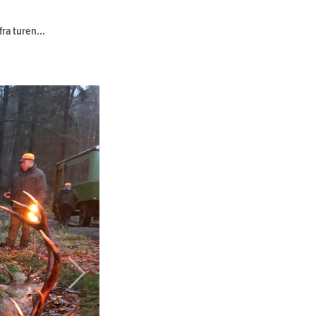
ra turen...
Next