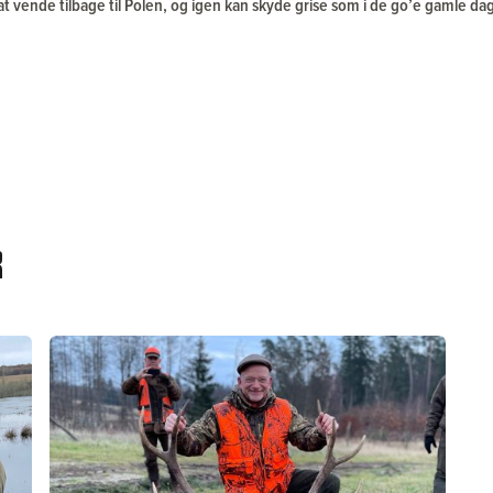
 at vende tilbage til Polen, og igen kan skyde grise som i de go’e gamle 
r