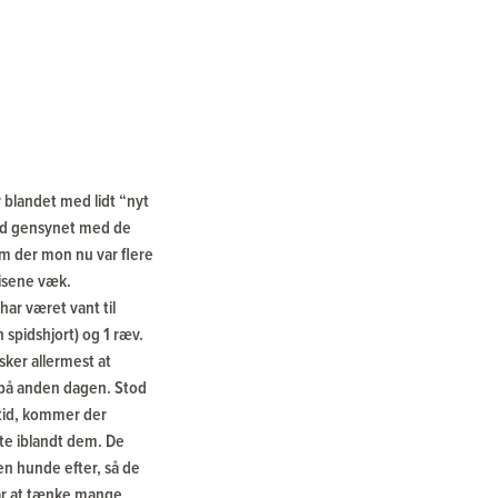
r blandet med lidt “nyt
 ved gensynet med de
om der mon nu var flere
risene væk.
har været vant til
n spidshjort) og 1 ræv.
sker allermest at
t på anden dagen. Stod
 tid, kommer der
rte iblandt dem. De
en hunde efter, så de
 når at tænke mange