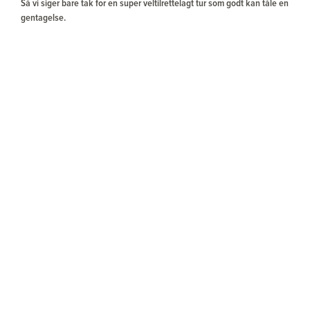
Så vi siger bare tak for en super veltilrettelagt tur som godt kan tåle en
gentagelse.
Relaterede rejser
SE ALLE VORES REJSER