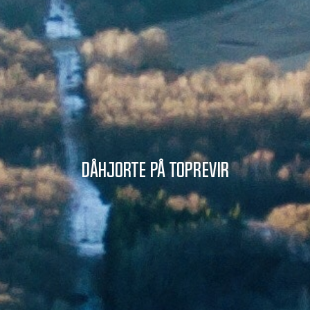
Dåhjorte på toprevir