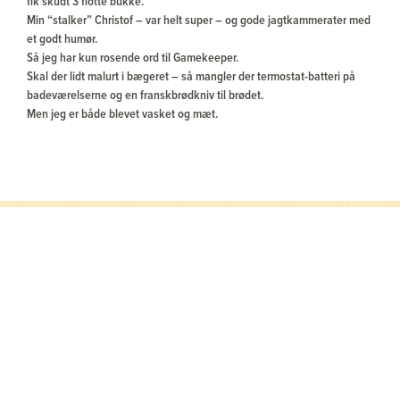
fik skudt 3 flotte bukke.
Min “stalker” Christof – var helt super – og gode jagtkammerater med
et godt humør.
Så jeg har kun rosende ord til Gamekeeper.
Skal der lidt malurt i bægeret – så mangler der termostat-batteri på
badeværelserne og en franskbrødkniv til brødet.
Men jeg er både blevet vasket og mæt.
Skræddersyede oplevelser
Vi rådgiver dig til det rigtige valg ud fra dine ønsker
og dine erfaringer – og udfordrer dig gerne til at
tænke nyt.
Revirer af højeste kvalitet
Vi bruger kun revirer, som vi selv har afprøvet og