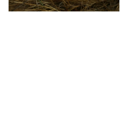
Jeg fikk min Italienske Råbukk og jeg fikk
skudt bukk nr. 100. Så jeg er strålende
fornøyd.
Geir Nielsen