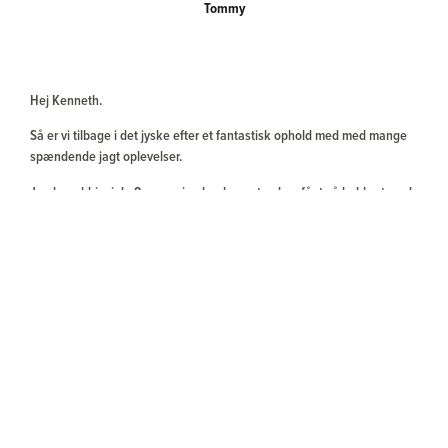
Tommy
Hej Kenneth.
Så er vi tilbage i det jyske efter et fantastisk ophold med med mange
spændende jagt oplevelser.
Jeg har aldrig, i de 8 gange jeg har besøgt polen, fået så lækkert mad
og kager. Du havde lovet mig at jeg skulle jage med en super dygtig
ung jagtfører, og det må siges at holde stik. Tomek gjorde sit til at
jagten bliv en succes.
Det var meget overraskende at markene ikke var blevet høstet endnu,
men det har regnet lige så meget i Polen denne sommer, som
herhjemme, hvis ikke mere. Om brunsten ikke rigtig var kommet i gang
eller den allerede var aftagende fandt vi aldrig ud af, men det var
sådan lidt (on and off).
Den første aften så vi 3 unge lovende bukke og en del hundyr. Næste
morgen lykkedes det mig at skyde en gammel buk på måske 7 år.