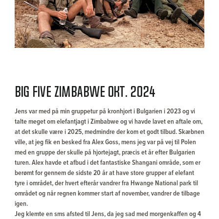
Big Five Zimbabwe okt. 2024
Jens var med på min gruppetur på kronhjort i Bulgarien i 2023 og vi
talte meget om elefantjagt i Zimbabwe og vi havde lavet en aftale om,
at det skulle være i 2025, medmindre der kom et godt tilbud. Skæbnen
ville, at jeg fik en besked fra Alex Goss, mens jeg var på vej til Polen
med en gruppe der skulle på hjortejagt, præcis et år efter Bulgarien
turen. Alex havde et afbud i det fantastiske Shangani område, som er
berømt for gennem de sidste 20 år at have store grupper af elefant
tyre i området, der hvert efterår vandrer fra Hwange National park til
området og når regnen kommer start af november, vandrer de tilbage
igen.
Jeg klemte en sms afsted til Jens, da jeg sad med morgenkaffen og 4