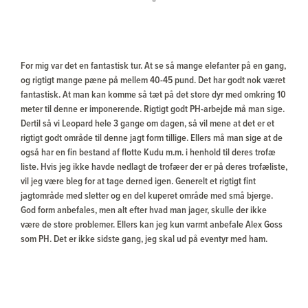
For mig var det en fantastisk tur. At se så mange elefanter på en gang,
og rigtigt mange pæne på mellem 40-45 pund. Det har godt nok været
fantastisk. At man kan komme så tæt på det store dyr med omkring 10
meter til denne er imponerende. Rigtigt godt PH-arbejde må man sige.
Dertil så vi Leopard hele 3 gange om dagen, så vil mene at det er et
rigtigt godt område til denne jagt form tillige. Ellers må man sige at de
også har en fin bestand af flotte Kudu m.m. i henhold til deres trofæ
liste. Hvis jeg ikke havde nedlagt de trofæer der er på deres trofæliste,
vil jeg være bleg for at tage derned igen. Generelt et rigtigt fint
jagtområde med sletter og en del kuperet område med små bjerge.
God form anbefales, men alt efter hvad man jager, skulle der ikke
være de store problemer. Ellers kan jeg kun varmt anbefale Alex Goss
som PH. Det er ikke sidste gang, jeg skal ud på eventyr med ham.