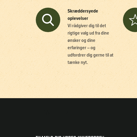
Skræddersyede
oplevelser
Vi rådgiver dig til det
rigtige valg ud fra dine
ønsker og dine
erfaringer – og
udfordrer dig gerne til at
tænke nyt.
Crowdio chat