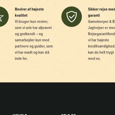
Revirer af højeste
Sikker rejse me
kvalitet
garanti
Vi bruger kun revirer,
Gamekeeper & B
som vi selv har afprøvet
Jagtrejser er me
og godkendt – og
Rejsegarantifond
samarbejder kun med
vi har højeste
partnere og guider, som
kreditværdighed.
vi har mødt og kan stå
kan du helt trygt 
inde for.
med os.