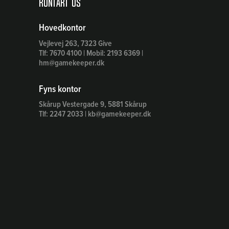
Kontakt os
Hovedkontor
Vejlevej 263, 7323 Give
Tlf: 7670 4100 | Mobil: 2193 6369 |
hm@gamekeeper.dk
Fyns kontor
Skårup Vestergade 9, 5881 Skårup
Tlf: 2247 2033 | kb@gamekeeper.dk