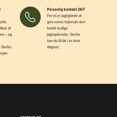
d
Personlig kontakt 24/7
For os er jagtglæde at
uhls
give vores rejsende den
dlem af
bedst mulige
en – og
jagtoplevelse. Derfor
kan du få fat i os hele
 Derfor
døgnet.
rejse