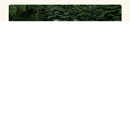
Ungarn
Bukkejagt på statsrevir Gyulaj 2024
Potentielle vildtarter: